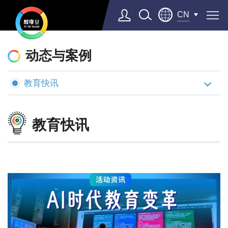
CN
动
态
动态与案例
与
教育快讯
案
例
教育快讯