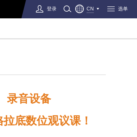
登录
选单
CN
、录音设备
苏格拉底数位观议课！