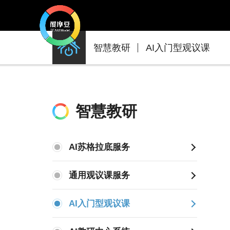
醍
智慧教研
AI入门型观议课
摩
豆
AI
智
智慧教研
慧
学
AI苏格拉底服务
校
通用观议课服务
AI入门型观议课