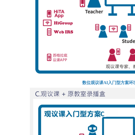
数位观议课
AI入门型方案环