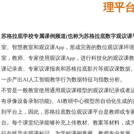
理
平
苏格拉底学校专属课例频道(也称为苏格拉底数字观议课
室、智慧教室和观议课App，形成完善的数位观议课环
室，教师、专家使用观议课App，进行科技化的观议课
课记录表、专家议课报表和苏格拉底影片等观议课数据
一步产出AI人工智能教学行为数据特征与指数分析。
不管是一般教室使用通用观议课模型的观议课纪录或者运
有录像设备录制功能)、AI教研中心模型所自动化生成的苏格拉底
到平台上，因此，苏格拉底数位观议课平台是教师或专
台。每个课堂纪录能够补充上传教材、教案等材料，成
行在线异步观课标记，为学校课例典藏、教师专业发展