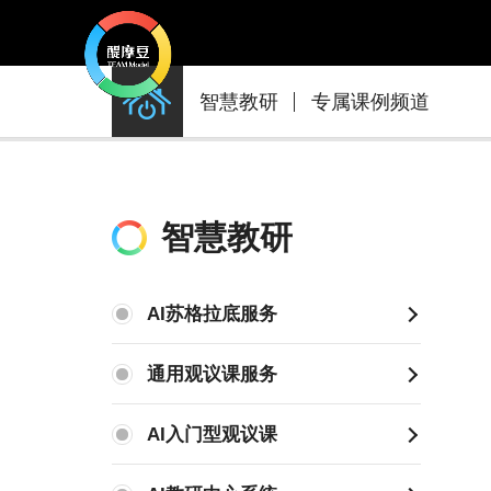
醍
智慧教研
专属课例频道
摩
豆
AI
智
智慧教研
慧
学
AI苏格拉底服务
校
通用观议课服务
AI入门型观议课