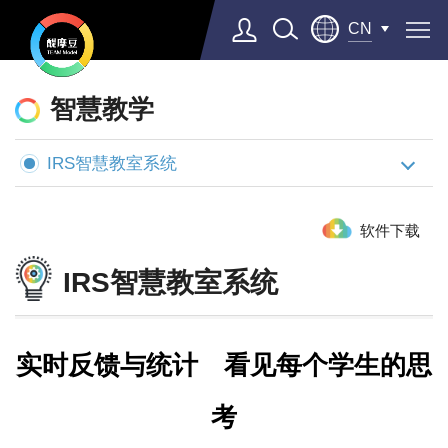
CN
醍
摩
智慧教学
豆
IRS智慧教室系统
AI
智
软件下载
慧
学
IRS智慧教室系统
校
实时反馈与统计 看见每个学生的思
考