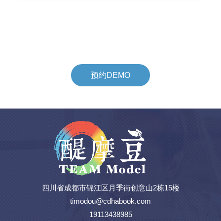
预约DEMO
四川省成都市锦江区月季街创意山2栋15楼
timodou@cdhabook.com
19113438985