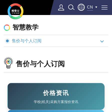
CN
醍
摩
智慧教学
豆
售价与个人订阅
AI
智
慧
售价与个人订阅
学
校
价格资讯
学校(机关)采购方案报价资讯