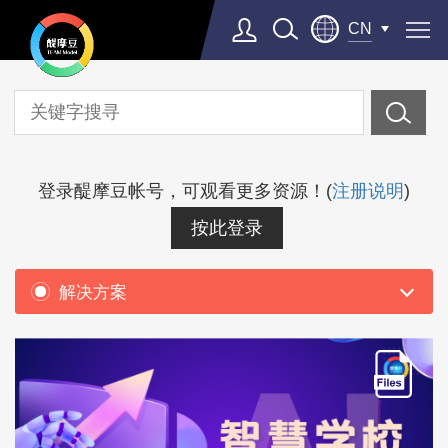
CN
学
习
资
源
登录醍摩豆帐号，可观看更多资源！(
注册说明
)
按此登录
解决方案