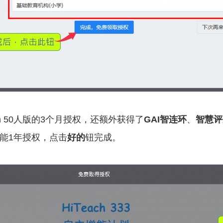
ch 50人版的3个月授权，还额外获得了
GAI智连环
、
智慧评
能1年授权，点击
好的
钮完成。