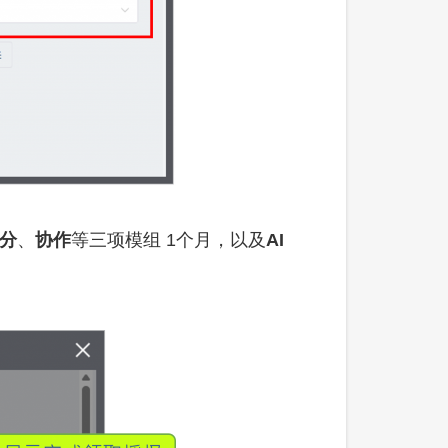
分
、
协作
等三项模组 1个月，以及
AI