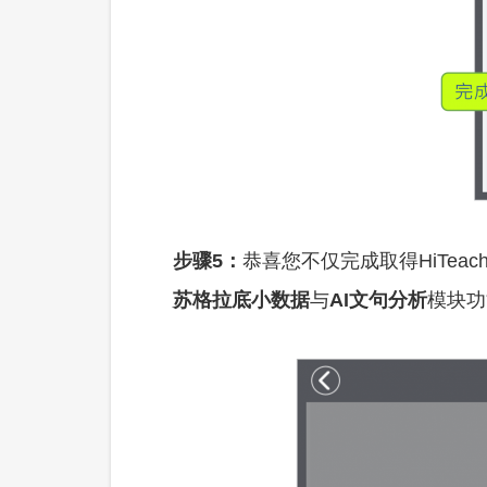
步骤5：
恭喜您不仅完成取得HiTea
苏格拉底小数据
与
AI文句分析
模块功