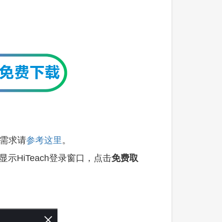
议需求请
参考这里
。
HiTeach登录窗口，点击
免费取