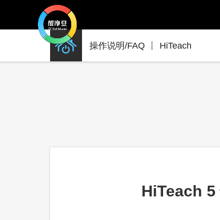
产
操作说明/FAQ
HiTeach
品
支
援
HiTeac