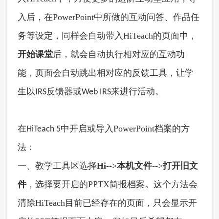
入后，在PowerPoint中所做的互动问答、作品任
务等设定，同样会自动带入HiTeach的页面中，
开始课堂
后，就会自动执行相对应的互动功
能，页面会自动跳出相对应的反馈工具，让学
生
以IRS反馈器或Web IRS来进行活动。
在
开启或导入
PowerPoint档案的方
HiTeach 5中
法：
一、教学工具区选择
Hi
-->
本机
文件
-->
打开
旧
文
件
，选择要开启的
PPTX简报档案。这个方法会
清除HiTeach目前已经存在的页面，只会显示开