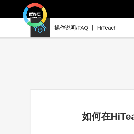
产
操作说明/FAQ
HiTeach
品
支
援
如何在HiT