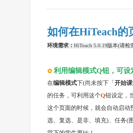
如何在
HiTea
环境需求：
HiTeach 5.0.19
利用编辑模式Q钮，可设
✿
在
编辑模式
下
(尚未按下「
开始课
的任务，可利用这个
Q
钮设定，
这个页面的时候，就会自动启动
选、复选、是非、填充)、任务(
堂下的学生更Hi！