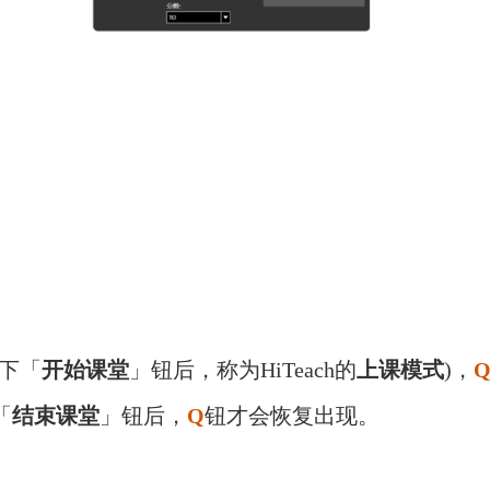
按下「
开始课堂
」钮后，称为
HiTeach的
上课模式
)，
「
结束课堂
」钮后，
Q
钮才会恢复出现。