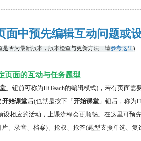
ch的页面中预先编辑互动问题或
版本(请检查是否为最新版本，版本检查与更新方法，请
参考这里
)
定页面的互动与任务题型
堂
」钮前可称为
HiTeach的编辑模式)，若有页
当
开始课堂
后
(也就是按下「
开始课堂
」钮后，称为
H
预设相应的活动，上课流程会更顺畅。在这里可预先
图片、录音、档案)、抢权、抢答(题型支援单选、复