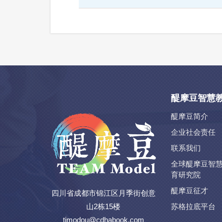
醍摩豆智慧
醍摩豆简介
企业社会责任
联系我们
全球醍摩豆智
育研究院
醍摩豆征才
四川省成都市锦江区月季街创意
山2栋15楼
苏格拉底平台
timodou@cdhabook.com