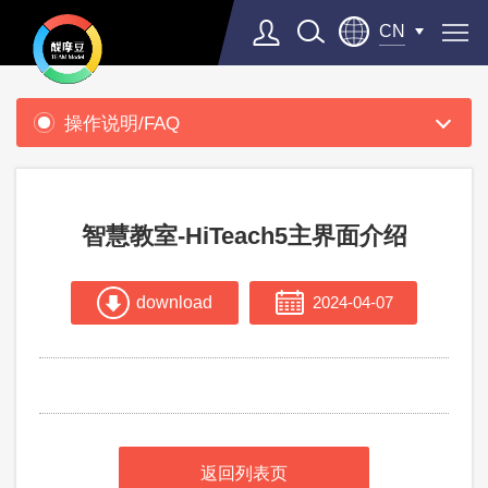
CN
产
品
操作说明/FAQ
支
援
智慧教室-HiTeach5主界面介绍
download
2024-04-07
返回列表页