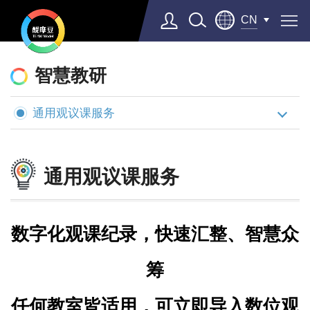
CN
醍
摩
智慧教研
豆
通用观议课服务
AI
智
慧
通用观议课服务
学
校
数字化观课纪录，快速汇整、智慧众
筹
任何教室皆适用，可立即导入数位观