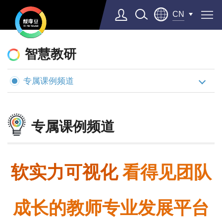
CN
醍
摩
智慧教研
豆
专属课例频道
AI
智
慧
专属课例频道
学
校
看得见团队
软实力可视化
成长的教师专业发展平台