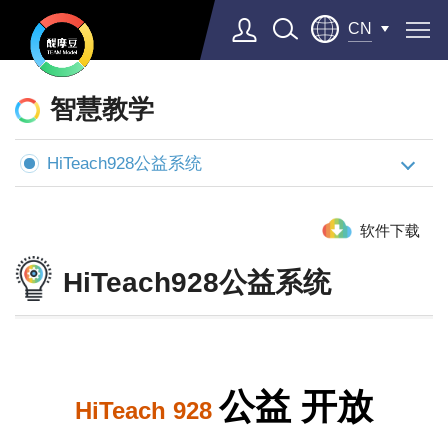
CN
醍
摩
智慧教学
豆
HiTeach928公益系统
AI
智
软件下载
慧
学
HiTeach928公益系统
校
公益 开放
HiTeach 928