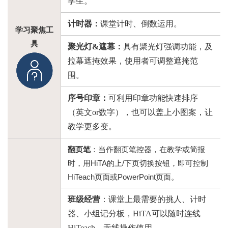
学生。
计时器：
课堂计时、倒数运用。
学习聚焦工
具
聚光灯
&遮幕：
具有聚光灯强调功能，及
拉幕遮掩效果，使用者可调整遮掩范
围。
序号印章：
可利用印章功能快速排序
（英文
or数字），也可以盖上小图案，让
教学更多变。
翻页笔
：当作翻页笔控器，在教学或简报
时，用HiTA的上/下页切换按钮，即可控制
HiTeach页面或PowerPoint页面。
班级经营
：课堂上最需要的挑人、计时
器、小组记分板，
HiTA可以随时连线
HiTeach，无线操作使用。