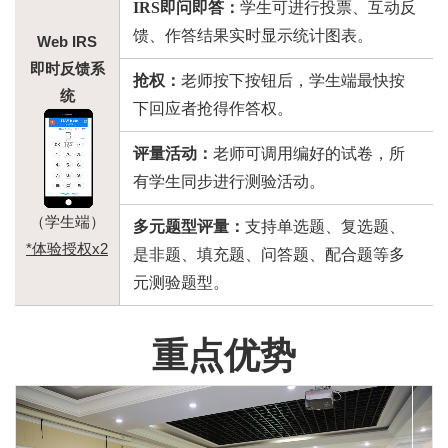
IRS即问即答：
学生可进行投票、互动反
馈、作答结果实时显示统计图表。
Web IRS
即时反馈系
抢权：
老师按下按钮后，学生端最快按
统
下回应者抢得作答权。
评量活动：
老师可调用编好的试卷，所
有学生同步进行测验活动。
（学生端）
多元题型评量：
支持单选题、复选题、
*体验授权x2
是非题、填充题、问答题、配合题等多
元测验题型。
重点优势