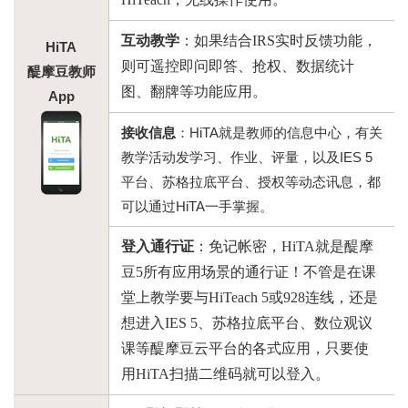
互动教学
：如果结合
IRS实时反馈功能，
HiTA
则可遥控即问即答、抢权、数据统计
醍摩豆教师
图、翻牌等功能应用。
App
接收信息
：HiTA就是教师的信息中心，有关
教学活动发学习、作业、评量，以及IES 5
平台、苏格拉底平台、授权等动态讯息，都
可以通过HiTA一手掌握。
登入通行证
：免记帐密，
HiTA就是醍摩
豆5所有应用场景的通行证！不管是在课
堂上教学要与HiTeach 5或928连线，还是
想进入IES 5、苏格拉底平台、数位观议
课等醍摩豆云平台的各式应用，只要使
用HiTA扫描二维码就可以登入。