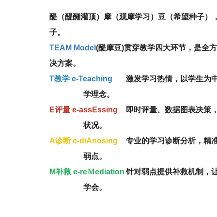
醍（醍醐灌顶）摩（观摩学习）豆（希望种子）
子。
TEAM Model
(醍摩豆)贯穿教学四大环节，是全
决方案。
T教学 e-Teaching
激发学习热情，以学生为中心
学理念。
E评量 e-assEssing
即时评量、数据图表决策，掌
状况。
A诊断 e-diAnosing
专业的学习诊断分析，精准点
弱点。
M补救 e-reＭediation
针对弱点提供补救机制，让每
学会。