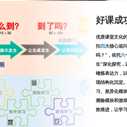
好课成
优质课堂文化
扣
四
大核心追问
吗？”，依托
六
生”深化探究，
锤炼表达力，以
现结构化沉淀。最
习、差异化模
测验模块和游
效推进，让学