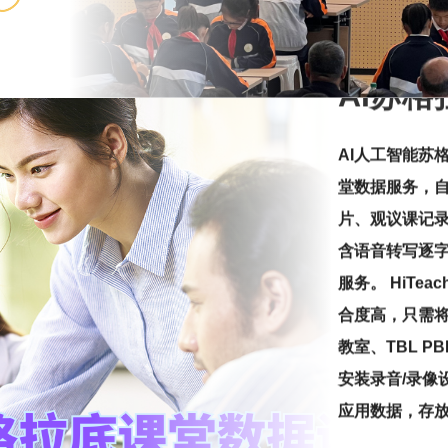
AI苏
AI人工智能苏
堂数据服务，
片、观议课记录
含语音转写逐字
服务。 HiTe
合度高，只需将H
教室、TBL P
安装录音/录像
应用数据，存